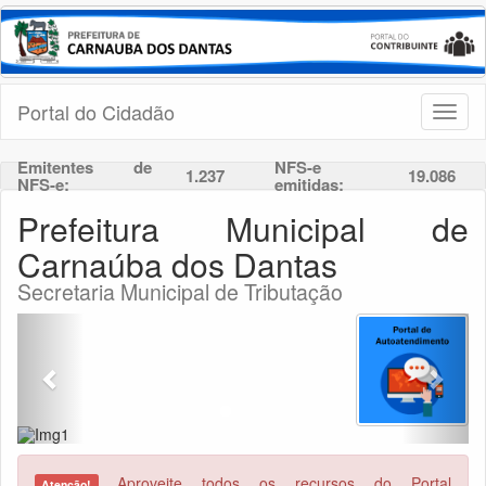
Portal do Cidadão
Toggl
naviga
Emitentes de
NFS-e
1.237
19.086
NFS-e:
emitidas:
Prefeitura Municipal de
Carnaúba dos Dantas
Secretaria Municipal de Tributação
Previous
Next
Aproveite todos os recursos do Portal
Atenção!